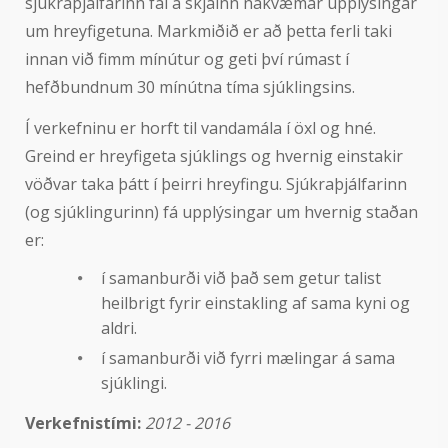
sjúkraþjálfarinn fái á skjáinn nákvæmar upplýsingar
um hreyfigetuna. Markmiðið er að þetta ferli taki
innan við fimm mínútur og geti því rúmast í
hefðbundnum 30 mínútna tíma sjúklingsins.
Í verkefninu er horft til vandamála í öxl og hné.
Greind er hreyfigeta sjúklings og hvernig einstakir
vöðvar taka þátt í þeirri hreyfingu. Sjúkraþjálfarinn
(og sjúklingurinn) fá upplýsingar um hvernig staðan
er:
í samanburði við það sem getur talist
heilbrigt fyrir einstakling af sama kyni og
aldri.
í samanburði við fyrri mælingar á sama
sjúklingi.
Verkefnistími
:
2012 - 2016