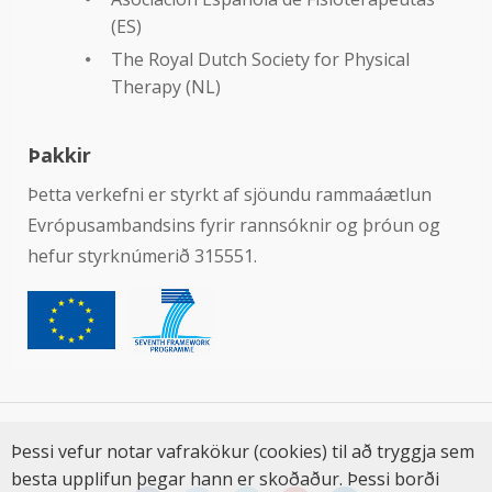
(ES)
The Royal Dutch Society for Physical
Therapy (NL)
Þakkir
Þetta verkefni er styrkt af sjöundu rammaáætlun
Evrópusambandsins fyrir rannsóknir og þróun og
hefur styrknúmerið 315551.
Þessi vefur notar vafrakökur (cookies) til að tryggja sem
besta upplifun þegar hann er skoðaður. Þessi borði