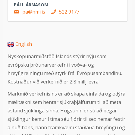
PÁLL ÁRNASON
pa@nmi.is
522 9177
English
Nýsköpunarmiðstöð Íslands stýrir nýju sam-
evrópsku þróunarverkefni í vöðva- og
hreyfigreiningu með styrk frá Evrópusambandinu.
Kostnaður við verkefnið er 2,8 millj. evra.
Markmið verkefnisins er að skapa einfalda og ódýra
mælitækni sem hentar sjúkraþjálfurum til að meta
ástand sjúklinga sinna. Hugsunin er sú að þegar
sjúklingur kemur í tíma séu fjórir til sex nemar festir
á húð hans, hann framkvæmi staðlaða hreyfingu og