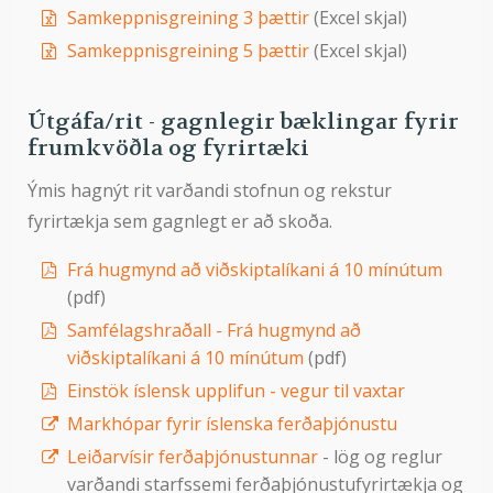
Samkeppnisgreining 3 þættir
(Excel skjal)
Samkeppnisgreining 5 þættir
(Excel skjal)
Útgáfa/rit - gagnlegir bæklingar fyrir
frumkvöðla og fyrirtæki
Ýmis hagnýt rit varðandi stofnun og rekstur
fyrirtækja sem gagnlegt er að skoða.
Frá hugmynd að viðskiptalíkani á 10 mínútum
(pdf)
Samfélagshraðall - Frá hugmynd að
viðskiptalíkani á 10 mínútum
(pdf)
Einstök íslensk upplifun - vegur til vaxtar
Markhópar fyrir íslenska ferðaþjónustu
Leiðarvísir ferðaþjónustunnar
- lög og reglur
varðandi starfssemi ferðaþjónustufyrirtækja og