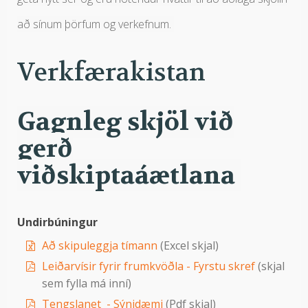
að sínum þörfum og verkefnum.
Verkfærakistan
Gagnleg skjöl við
gerð
viðskiptaáætlana
Undirbúningur
Að skipuleggja tímann
(Excel skjal)
Leiðarvísir fyrir frumkvöðla - Fyrstu skref
(skjal
sem fylla má inní)
Tengslanet - Sýnidæmi
(Pdf skjal)