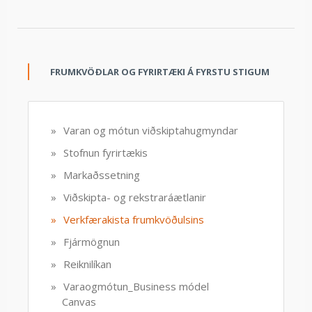
FRUMKVÖÐLAR OG FYRIRTÆKI Á FYRSTU STIGUM
Varan og mótun viðskiptahugmyndar
Stofnun fyrirtækis
Markaðssetning
Viðskipta- og rekstraráætlanir
Verkfærakista frumkvöðulsins
Fjármögnun
Reiknilíkan
Varaogmótun_Business módel
Canvas