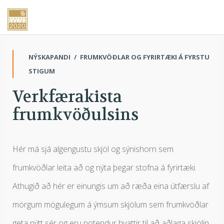
NÝSKAPANDI
/
FRUMKVÖÐLAR OG FYRIRTÆKI Á FYRSTU
STIGUM
Verkfærakista
frumkvöðulsins
Hér má sjá algengustu skjöl og sýnishorn sem
frumkvöðlar leita að og nýta þegar stofna á fyrirtæki.
Athugið að hér er einungis um að ræða eina útfærslu af
mörgum mögulegum á ýmsum skjölum sem frumkvöðlar
geta nýtt sér og eru notendur hvattir til að aðlaga skjölin