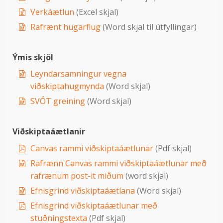
Verkáætlun
(Excel skjal)
Rafrænt hugarflug
(Word skjal til útfyllingar)
Ýmis skjöl
Leyndarsamningur vegna
viðskiptahugmynda
(Word skjal)
SVÓT greining
(Word skjal)
Viðskiptaáætlanir
Canvas rammi viðskiptaáætlunar
(Pdf skjal)
Rafrænn Canvas rammi viðskiptaáætlunar með
rafrænum post-it miðum
(word skjal)
Efnisgrind viðskiptaáætlana
(Word skjal)
Efnisgrind viðskiptaáætlunar með
stuðningstexta
(Pdf skjal)