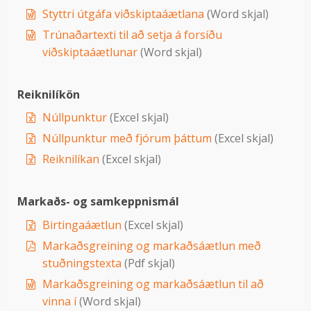
Styttri útgáfa viðskiptaáætlana
(Word skjal)
Trúnaðartexti til að setja á forsíðu
viðskiptaáætlunar
(Word skjal)
Reiknilíkön
Núllpunktur
(Excel skjal)
Núllpunktur með fjórum þáttum
(Excel skjal)
Reiknilíkan
(Excel skjal)
Markaðs- og samkeppnismál
Birtingaáætlun
(Excel skjal)
Markaðsgreining og markaðsáætlun með
stuðningstexta
(Pdf skjal)
Markaðsgreining og markaðsáætlun til að
vinna í
(Word skjal)