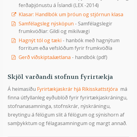
ferðaþjónustu á Íslandi (LEX -2014)
Klasar: Handlbók um þróun og stjórnun klasa
Samfélagsleg nýsköpun
- Samfélagslegir
frumkvöðlar: Gildi og mikilvægi
Hagnýt tól og tæki
- hanbók með hagnýtum
forritum eða vefslóðum fyrir frumkvöðla
Gerð viðskiptaáætlana
- handbók (pdf)
Skjöl varðandi stofnun fyrirtækja
Á heimasíðu
Fyrirtækjaskrár hjá Ríkisskattstjóra
má
finna útfyllanleg eyðublöð fyrir fyrirtækjaskráningu,
stofnanasamninga, stofnskrár, nýskráningu,
breytingu á félögum slit á félögum og sýnishorn af
samþykktum og félagasamningum og margt annað.